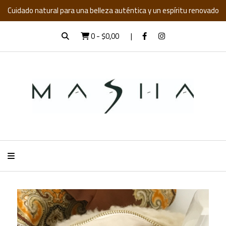
Cuidado natural para una belleza auténtica y un espíritu renovado
0
-
$0,00